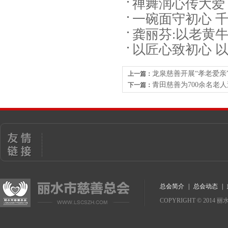
禅舞润心传大爱
一碗面守初心 
健身协会会长周
龚丽芬:以老黄
会“一碗面精神
20
以匠心致初心 
行业协会会长奚
龙泉慈善开展“孝老爱亲
上一篇：
青田慈善为700余名老
下一篇：
总会简介
|
总会动态
|
COPYRIGHT
©
2014
丽