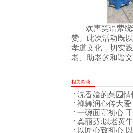
欢声笑语萦绕现
赞。此次活动既以
孝道文化，切实践
老、助老的和谐文
相关阅读
沈香㜭的菜园情
禅舞润心传大爱
一碗面守初心 
健身协会会长周
龚丽芬:以老黄
会“一碗面精神
20
以匠心致初心 