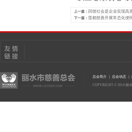
行业协会会长奚
回馈社会是企业实现高
上一篇：
莲都慈善开展常态化便
下一篇：
总会简介
|
总会动态
|
COPYRIGHT
©
2014
丽